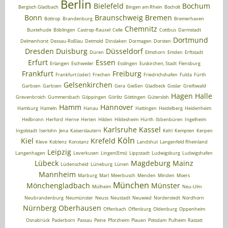
Berlin
Bielefeld
Bochum
Bergisch Gladbach
Bingen am Rhein
Bocholt
Bonn
Braunschweig
Bremen
Bottrop
Brandenburg
Bremerhaven
Chemnitz
Buxtehude
Böblingen
Castrop-Rauxel
Celle
Cottbus
Darmstadt
Dortmund
Delmenhorst
Dessau-Roßlau
Detmold
Dinslaken
Dormagen
Dorsten
Dresden
Duisburg
Düsseldorf
Düren
Elmshorn
Emden
Erftstadt
Erfurt
Essen
Erlangen
Eschweiler
Esslingen
Euskirchen, Stadt
Flensburg
Frankfurt
Freiburg
Frankfurt (oder)
Frechen
Friedrichshafen
Fulda
Fürth
Gelsenkirchen
Garbsen
Garbsen
Gera
Gießen
Gladbeck
Goslar
Greifswald
Hagen
Halle
Grevenbroich
Gummersbach
Göppingen
Görlitz
Göttingen
Gütersloh
Hamm
Hannover
Hamburg
Hameln
Hanau
Hattingen
Heidelberg
Heidenheim
Heilbronn
Herford
Herne
Herten
Hilden
Hildesheim
Hürth
Ibbenbüren
Ingelheim
Karlsruhe
Kassel
Ingolstadt
Iserlohn
Jena
Kaiserslautern
Kehl
Kempten
Kerpen
Köln
Kiel
Krefeld
Kleve
Koblenz
Konstanz
Landshut
Langenfeld Rheinland
Leipzig
Langenhagen
Leverkusen
Lingen(Ems)
Lippstadt
Ludwigsburg
Ludwigshafen
Lübeck
Magdeburg
Mainz
Lüdenscheid
Lüneburg
Lünen
Mannheim
Marburg
Marl
Meerbusch
Menden
Minden
Moers
München
Mönchengladbach
Münster
Mülheim
Neu-Ulm
Neubrandenburg
Neumünster
Neuss
Neustadt
Neuwied
Norderstedt
Nordhorn
Nürnberg
Oberhausen
Offenbach
Offenburg
Oldenburg
Oppenheim
Osnabrück
Paderborn
Passau
Peine
Pforzheim
Plauen
Potsdam
Pulheim
Rastatt