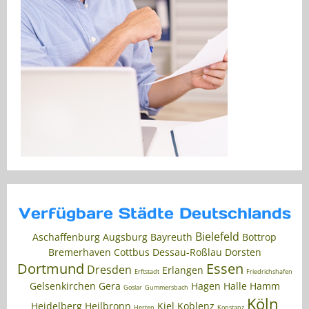
Verfügbare Städte Deutschlands
Bielefeld
Aschaffenburg
Augsburg
Bayreuth
Bottrop
Bremerhaven
Cottbus
Dessau-Roßlau
Dorsten
Dortmund
Essen
Dresden
Erlangen
Erftstadt
Friedrichshafen
Gelsenkirchen
Gera
Hagen
Halle
Hamm
Goslar
Gummersbach
Köln
Heidelberg
Heilbronn
Kiel
Koblenz
Herten
Konstanz