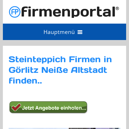
Hauptmenü
Angebot einholen
Steinteppich Firmen in
Görlitz Neiße Altstadt
Anbieter Login
finden..
Anbieter werden