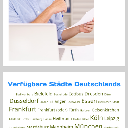
Verfügbare Städte Deutschlands
Bielefeld
Dresden
Cottbus
Bad Homburg
Buxtehude
Düren
Düsseldorf
Essen
Erlangen
Emden
Eschweiler
Euskirchen, Stadt
Frankfurt
Frankfurt (oder)
Fürth
Gelsenkirchen
Garbsen
Köln
Leipzig
Heilbronn
Gladbeck
Goslar
Hamburg
Hanau
Hilden
Kleve
München
Mannheim
Magdeburg
Ludwigsburg
Norderstedt