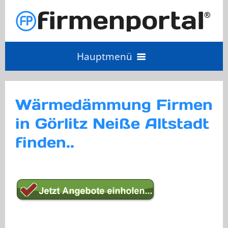
Hauptmenü
Angebot einholen
Wärmedämmung Firmen
in Görlitz Neiße Altstadt
Anbieter Login
finden..
Anbieter werden