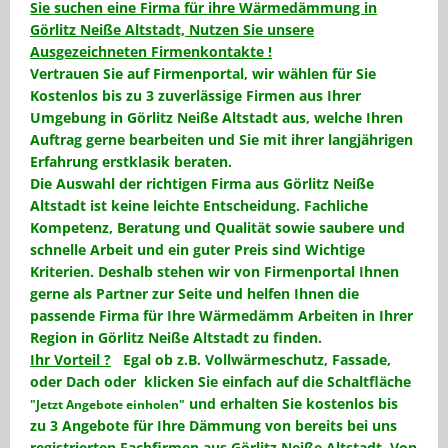
Sie suchen eine Firma für ihre Wärmedämmung in
Görlitz Neiße Altstadt, Nutzen Sie unsere
Ausgezeichneten Firmenkontakte !
Vertrauen Sie auf Firmenportal, wir wählen für Sie
Kostenlos
bis zu
3 zuverlässige Firmen aus Ihrer
Umgebung in Görlitz Neiße Altstadt
aus, welche Ihren
Auftrag gerne bearbeiten und Sie mit ihrer langjährigen
Erfahrung erstklasik beraten.
Die Auswahl der richtigen Firma aus Görlitz Neiße
Altstadt ist keine leichte Entscheidung. Fachliche
Kompetenz,
Beratung
und
Qualität
sowie
saubere und
schnelle Arbeit
und ein guter
Preis
sind Wichtige
Kriterien. Deshalb stehen wir von Firmenportal Ihnen
gerne als Partner zur Seite und helfen Ihnen die
passende Firma für Ihre Wärmedämm Arbeiten
in Ihrer
Region in Görlitz Neiße Altstadt
zu finden.
Ihr Vorteil ?
Egal ob z.B. Vollwärmeschutz, Fassade,
oder Dach oder klicken Sie einfach auf die Schaltfläche
und erhalten Sie
kostenlos
bis
"Jetzt Angebote einholen"
zu 3 Angebote für Ihre Dämmung von bereits bei uns
registrierten Fachfirmen aus Görlitz Neiße Altstadt. Von