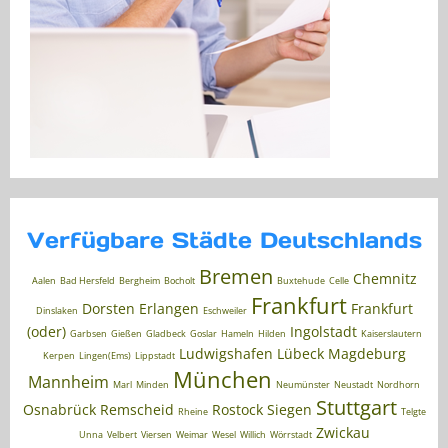
Verfügbare Städte Deutschlands
Bremen
Chemnitz
Aalen
Bad Hersfeld
Bergheim
Bocholt
Buxtehude
Celle
Frankfurt
Dorsten
Erlangen
Frankfurt
Dinslaken
Eschweiler
(oder)
Ingolstadt
Garbsen
Gießen
Gladbeck
Goslar
Hameln
Hilden
Kaiserslautern
Ludwigshafen
Lübeck
Magdeburg
Kerpen
Lingen(Ems)
Lippstadt
München
Mannheim
Marl
Minden
Neumünster
Neustadt
Nordhorn
Stuttgart
Osnabrück
Remscheid
Rostock
Siegen
Rheine
Telgte
Zwickau
Unna
Velbert
Viersen
Weimar
Wesel
Willich
Wörrstadt