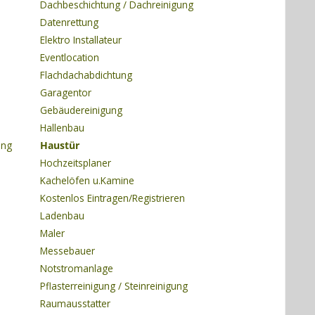
Dachbeschichtung / Dachreinigung
Datenrettung
Elektro Installateur
Eventlocation
Flachdachabdichtung
Garagentor
Gebäudereinigung
Hallenbau
ung
Haustür
Hochzeitsplaner
Kachelöfen u.Kamine
Kostenlos Eintragen/Registrieren
Ladenbau
Maler
Messebauer
Notstromanlage
Pflasterreinigung / Steinreinigung
Raumausstatter