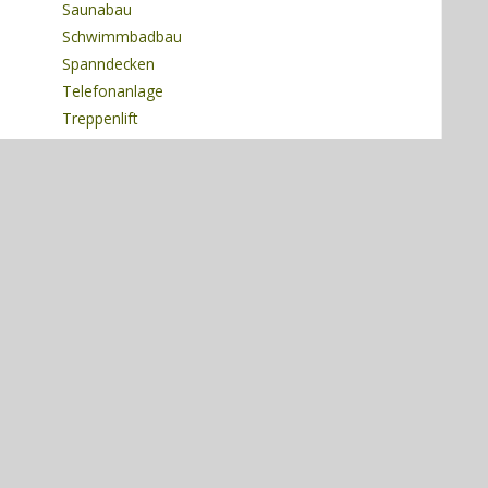
Saunabau
Schwimmbadbau
Spanndecken
Telefonanlage
Treppenlift
Umzug
Winterdienst
Wärmepumpe
Öltankentsorgung