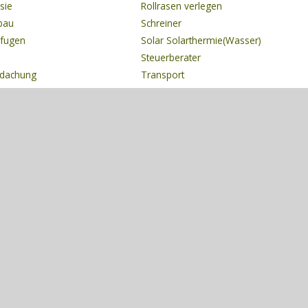
sie
Rollrasen verlegen
gbau
Schreiner
onfugen
Solar Solarthermie(Wasser)
Steuerberater
rdachung
Transport
Türen
Webdesign
fer
Wärmedämmung
Zimmermann