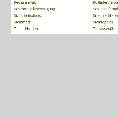
Rechtsanwalt
Rollladen/Jalou
Schimmelpilzbeseitigung
Schlüsselferti
Sicherheitsdienst
Silikon / Silik
Steinmetz
Steinteppich
Teppichboden
Terrassenübe
Tresor
Trockenbau
Veranstaltungstechnik
Verputzer
Wintergarten
Wirtschaftsprü
Zaun / Zaunbau
Zeitarbeit