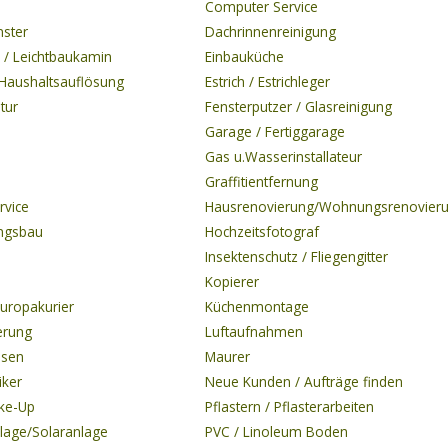
Computer Service
nster
Dachrinnenreinigung
 / Leichtbaukamin
Einbauküche
Haushaltsauflösung
Estrich / Estrichleger
tur
Fensterputzer / Glasreinigung
Garage / Fertiggarage
Gas u.Wasserinstallateur
Graffitientfernung
rvice
Hausrenovierung/Wohnungsrenovier
ngsbau
Hochzeitsfotograf
Insektenschutz / Fliegengitter
Kopierer
Europakurier
Küchenmontage
erung
Luftaufnahmen
isen
Maurer
iker
Neue Kunden / Aufträge finden
ke-Up
Pflastern / Pflasterarbeiten
lage/Solaranlage
PVC / Linoleum Boden