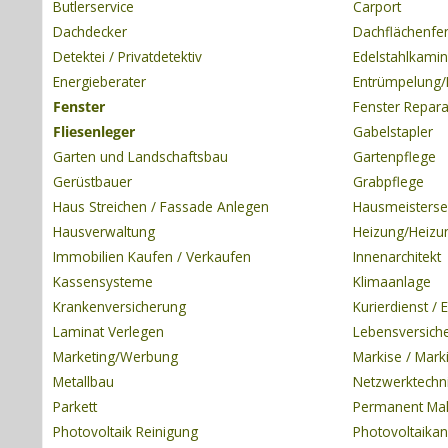
Butlerservice
Carport
Dachdecker
Dachflächenfe
Detektei / Privatdetektiv
Edelstahlkamin
Energieberater
Entrümpelung/
Fenster
Fenster Repara
Fliesenleger
Gabelstapler
Garten und Landschaftsbau
Gartenpflege
Gerüstbauer
Grabpflege
Haus Streichen / Fassade Anlegen
Hausmeisterse
Hausverwaltung
Heizung/Heizu
Immobilien Kaufen / Verkaufen
Innenarchitekt
Kassensysteme
Klimaanlage
Krankenversicherung
Kurierdienst / 
Laminat Verlegen
Lebensversich
Marketing/Werbung
Markise / Mark
Metallbau
Netzwerktechn
Parkett
Permanent Ma
Photovoltaik Reinigung
Photovoltaikan