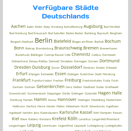
Verfügbare Städte
Deutschlands
Aachen
Augsburg
Aalen
Ahlen
Alzey
Arnsberg
Aschaffenburg
Bad Hersfeld
Bad Homburg
Bad Kreuznach
Bad Salzuflen
Baden-Baden
Bamberg
Bayreuth
Bergheim
Berlin
Bielefeld
Bochum
Bergisch Gladbach
Bingen am Rhein
Bocholt
Bonn
Braunschweig
Bremen
Bottrop
Brandenburg
Bremerhaven
Chemnitz
Buxtehude
Böblingen
Castrop-Rauxel
Celle
Cottbus
Darmstadt
Dortmund
Delmenhorst
Dessau-Roßlau
Detmold
Dinslaken
Dormagen
Dorsten
Dresden
Duisburg
Düsseldorf
Düren
Elmshorn
Emden
Erftstadt
Erfurt
Essen
Erlangen
Eschweiler
Esslingen
Euskirchen, Stadt
Flensburg
Frankfurt
Freiburg
Frankfurt (oder)
Frechen
Friedrichshafen
Fulda
Fürth
Gelsenkirchen
Garbsen
Garbsen
Gera
Gießen
Gladbeck
Goslar
Greifswald
Hagen
Halle
Grevenbroich
Gummersbach
Göppingen
Görlitz
Göttingen
Gütersloh
Hamm
Hannover
Hamburg
Hameln
Hanau
Hattingen
Heidelberg
Heidenheim
Heilbronn
Herford
Herne
Herten
Hilden
Hildesheim
Hürth
Ibbenbüren
Ingelheim
Karlsruhe
Kassel
Ingolstadt
Iserlohn
Jena
Kaiserslautern
Kehl
Kempten
Kerpen
Köln
Kiel
Krefeld
Kleve
Koblenz
Konstanz
Landshut
Langenfeld Rheinland
Leipzig
Langenhagen
Leverkusen
Lingen(Ems)
Lippstadt
Ludwigsburg
Ludwigshafen