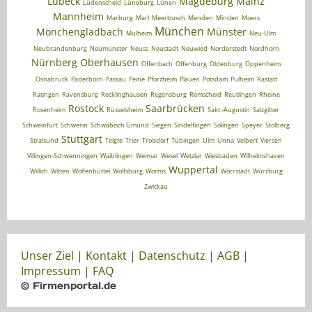
Lübeck
Magdeburg
Mainz
Lüdenscheid
Lüneburg
Lünen
Mannheim
Marburg
Marl
Meerbusch
Menden
Minden
Moers
München
Mönchengladbach
Münster
Mülheim
Neu-Ulm
Neubrandenburg
Neumünster
Neuss
Neustadt
Neuwied
Norderstedt
Nordhorn
Nürnberg
Oberhausen
Offenbach
Offenburg
Oldenburg
Oppenheim
Osnabrück
Paderborn
Passau
Peine
Pforzheim
Plauen
Potsdam
Pulheim
Rastatt
Ratingen
Ravensburg
Recklinghausen
Regensburg
Remscheid
Reutlingen
Rheine
Rostock
Saarbrücken
Rosenheim
Rüsselsheim
Sakt -Augustin
Salzgitter
Schweinfurt
Schwerin
Schwäbisch Gmünd
Siegen
Sindelfingen
Solingen
Speyer
Stolberg
Stuttgart
Stralsund
Telgte
Trier
Troisdorf
Tübingen
Ulm
Unna
Velbert
Viersen
Villingen-Schwenningen
Waiblingen
Weimar
Wesel
Wetzlar
Wiesbaden
Wilhelmshaven
Wuppertal
Willich
Witten
Wolfenbüttel
Wolfsburg
Worms
Wörrstadt
Würzburg
Zwickau
Unser Ziel
|
Kontakt
|
Datenschutz
|
AGB
|
Impressum
|
FAQ
© Firmenportal.de