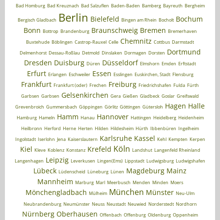
Bad Homburg
Bad Kreuznach
Bad Salzuflen
Baden-Baden
Bamberg
Bayreuth
Bergheim
Berlin
Bielefeld
Bochum
Bergisch Gladbach
Bingen am Rhein
Bocholt
Bonn
Braunschweig
Bremen
Bottrop
Brandenburg
Bremerhaven
Chemnitz
Buxtehude
Böblingen
Castrop-Rauxel
Celle
Cottbus
Darmstadt
Dortmund
Delmenhorst
Dessau-Roßlau
Detmold
Dinslaken
Dormagen
Dorsten
Dresden
Duisburg
Düsseldorf
Düren
Elmshorn
Emden
Erftstadt
Erfurt
Essen
Erlangen
Eschweiler
Esslingen
Euskirchen, Stadt
Flensburg
Frankfurt
Freiburg
Frankfurt (oder)
Frechen
Friedrichshafen
Fulda
Fürth
Gelsenkirchen
Garbsen
Garbsen
Gera
Gießen
Gladbeck
Goslar
Greifswald
Hagen
Halle
Grevenbroich
Gummersbach
Göppingen
Görlitz
Göttingen
Gütersloh
Hamm
Hannover
Hamburg
Hameln
Hanau
Hattingen
Heidelberg
Heidenheim
Heilbronn
Herford
Herne
Herten
Hilden
Hildesheim
Hürth
Ibbenbüren
Ingelheim
Karlsruhe
Kassel
Ingolstadt
Iserlohn
Jena
Kaiserslautern
Kehl
Kempten
Kerpen
Köln
Kiel
Krefeld
Kleve
Koblenz
Konstanz
Landshut
Langenfeld Rheinland
Leipzig
Langenhagen
Leverkusen
Lingen(Ems)
Lippstadt
Ludwigsburg
Ludwigshafen
Lübeck
Magdeburg
Mainz
Lüdenscheid
Lüneburg
Lünen
Mannheim
Marburg
Marl
Meerbusch
Menden
Minden
Moers
München
Mönchengladbach
Münster
Mülheim
Neu-Ulm
Neubrandenburg
Neumünster
Neuss
Neustadt
Neuwied
Norderstedt
Nordhorn
Nürnberg
Oberhausen
Offenbach
Offenburg
Oldenburg
Oppenheim