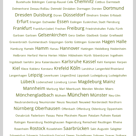
Chemnitz
Buxtehude
Böblingen
Castrop-Rauxel
Celle
Cottbus
Darmstadt
Dortmund
Delmenhorst
Dessau-Roßlau
Detmold
Dinslaken
Dormagen
Dorsten
Dresden
Duisburg
Düsseldorf
Düren
Elmshorn
Emden
Erftstadt
Erfurt
Essen
Erlangen
Eschweiler
Esslingen
Euskirchen, Stadt
Flensburg
Frankfurt
Freiburg
Frankfurt (oder)
Frechen
Friedrichshafen
Fulda
Fürth
Gelsenkirchen
Garbsen
Garbsen
Gera
Gießen
Gladbeck
Goslar
Greifswald
Hagen
Halle
Grevenbroich
Gummersbach
Göppingen
Görlitz
Göttingen
Gütersloh
Hamm
Hannover
Hamburg
Hameln
Hanau
Hattingen
Heidelberg
Heidenheim
Heilbronn
Herford
Herne
Herten
Hilden
Hildesheim
Hürth
Ibbenbüren
Ingelheim
Karlsruhe
Kassel
Ingolstadt
Iserlohn
Jena
Kaiserslautern
Kehl
Kempten
Kerpen
Köln
Kiel
Krefeld
Kleve
Koblenz
Konstanz
Landshut
Langenfeld Rheinland
Leipzig
Langenhagen
Leverkusen
Lingen(Ems)
Lippstadt
Ludwigsburg
Ludwigshafen
Lübeck
Magdeburg
Mainz
Lüdenscheid
Lüneburg
Lünen
Mannheim
Marburg
Marl
Meerbusch
Menden
Minden
Moers
München
Mönchengladbach
Münster
Mülheim
Neu-Ulm
Neubrandenburg
Neumünster
Neuss
Neustadt
Neuwied
Norderstedt
Nordhorn
Nürnberg
Oberhausen
Offenbach
Offenburg
Oldenburg
Oppenheim
Osnabrück
Paderborn
Passau
Peine
Pforzheim
Plauen
Potsdam
Pulheim
Rastatt
Ratingen
Ravensburg
Recklinghausen
Regensburg
Remscheid
Reutlingen
Rheine
Rostock
Saarbrücken
Rosenheim
Rüsselsheim
Sakt -Augustin
Salzgitter
Schweinfurt
Schwerin
Schwäbisch Gmünd
Siegen
Sindelfingen
Solingen
Speyer
Stolberg