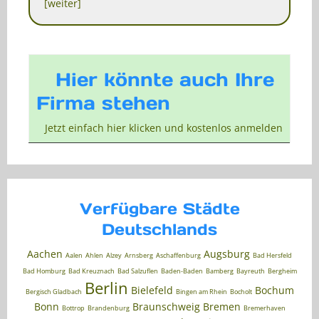
[weiter]
Hier könnte auch Ihre
Firma stehen
Jetzt einfach hier klicken und kostenlos anmelden
Verfügbare Städte
Deutschlands
Aachen
Augsburg
Aalen
Ahlen
Alzey
Arnsberg
Aschaffenburg
Bad Hersfeld
Bad Homburg
Bad Kreuznach
Bad Salzuflen
Baden-Baden
Bamberg
Bayreuth
Bergheim
Berlin
Bielefeld
Bochum
Bergisch Gladbach
Bingen am Rhein
Bocholt
Bonn
Braunschweig
Bremen
Bottrop
Brandenburg
Bremerhaven