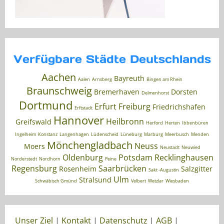
Verfügbare Städte Deutschlands
Aachen
Bayreuth
Aalen
Arnsberg
Bingen am Rhein
Braunschweig
Bremerhaven
Dorsten
Delmenhorst
Dortmund
Erfurt
Freiburg
Friedrichshafen
Erftstadt
Hannover
Heilbronn
Greifswald
Herford
Herten
Ibbenbüren
Ingelheim
Konstanz
Langenhagen
Lüdenscheid
Lüneburg
Marburg
Meerbusch
Menden
Mönchengladbach
Neuss
Moers
Neustadt
Neuwied
Oldenburg
Potsdam
Recklinghausen
Norderstedt
Nordhorn
Peine
Regensburg
Saarbrücken
Rosenheim
Salzgitter
Sakt -Augustin
Ulm
Stralsund
Schwäbisch Gmünd
Velbert
Wetzlar
Wiesbaden
Unser Ziel
|
Kontakt
|
Datenschutz
|
AGB
|