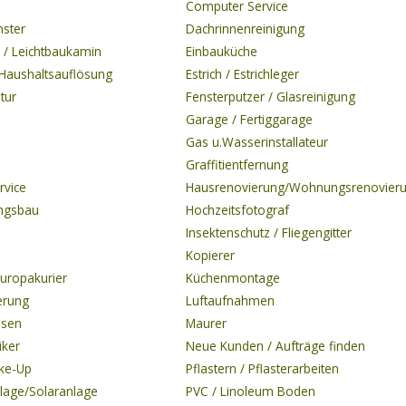
Computer Service
nster
Dachrinnenreinigung
 / Leichtbaukamin
Einbauküche
Haushaltsauflösung
Estrich / Estrichleger
tur
Fensterputzer / Glasreinigung
Garage / Fertiggarage
Gas u.Wasserinstallateur
Graffitientfernung
rvice
Hausrenovierung/Wohnungsrenovier
ngsbau
Hochzeitsfotograf
Insektenschutz / Fliegengitter
Kopierer
Europakurier
Küchenmontage
erung
Luftaufnahmen
isen
Maurer
iker
Neue Kunden / Aufträge finden
ke-Up
Pflastern / Pflasterarbeiten
lage/Solaranlage
PVC / Linoleum Boden