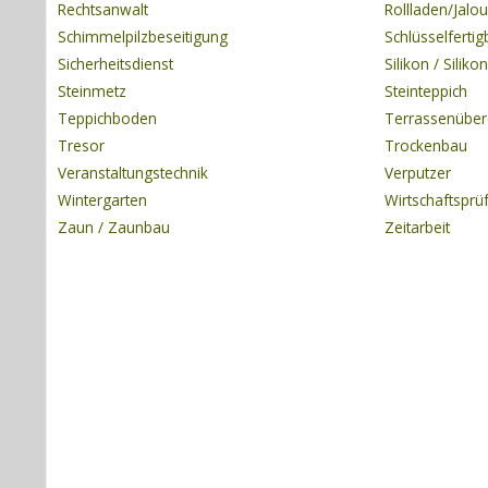
Rechtsanwalt
Rollladen/Jalou
Schimmelpilzbeseitigung
Schlüsselferti
Sicherheitsdienst
Silikon / Silik
Steinmetz
Steinteppich
Teppichboden
Terrassenübe
Tresor
Trockenbau
Veranstaltungstechnik
Verputzer
Wintergarten
Wirtschaftsprü
Zaun / Zaunbau
Zeitarbeit