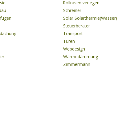
sie
Rollrasen verlegen
gbau
Schreiner
onfugen
Solar Solarthermie(Wasser)
Steuerberater
rdachung
Transport
Türen
Webdesign
fer
Wärmedämmung
Zimmermann