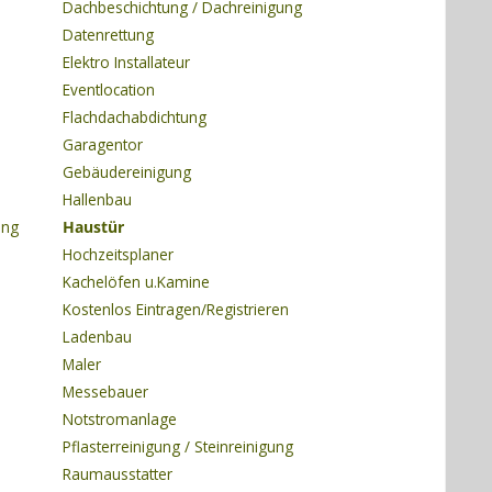
Dachbeschichtung / Dachreinigung
Datenrettung
Elektro Installateur
Eventlocation
Flachdachabdichtung
Garagentor
Gebäudereinigung
Hallenbau
ung
Haustür
Hochzeitsplaner
Kachelöfen u.Kamine
Kostenlos Eintragen/Registrieren
Ladenbau
Maler
Messebauer
Notstromanlage
Pflasterreinigung / Steinreinigung
Raumausstatter