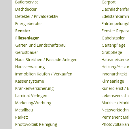
Butlerservice
Carport
Dachdecker
Dachflächenfe
Detektei / Privatdetektiv
Edelstahlkamin
Energieberater
Entrümpelung/
Fenster
Fenster Repara
Fliesenleger
Gabelstapler
Garten und Landschaftsbau
Gartenpflege
Gerüstbauer
Grabpflege
Haus Streichen / Fassade Anlegen
Hausmeisterse
Hausverwaltung
Heizung/Heizu
Immobilien Kaufen / Verkaufen
Innenarchitekt
Kassensysteme
Klimaanlage
Krankenversicherung
Kurierdienst / 
Laminat Verlegen
Lebensversich
Marketing/Werbung
Markise / Mark
Metallbau
Netzwerktechn
Parkett
Permanent Ma
Photovoltaik Reinigung
Photovoltaikan