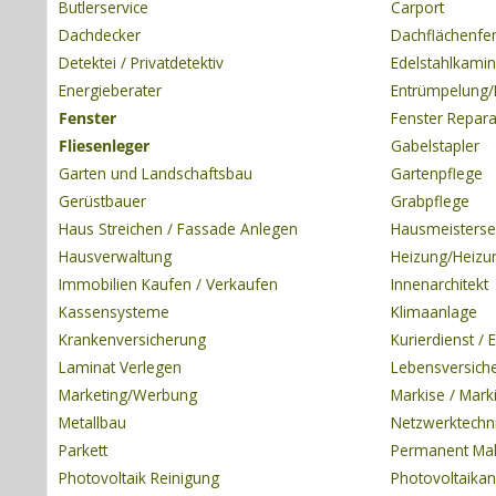
Butlerservice
Carport
Dachdecker
Dachflächenfe
Detektei / Privatdetektiv
Edelstahlkamin
Energieberater
Entrümpelung/
Fenster
Fenster Repara
Fliesenleger
Gabelstapler
Garten und Landschaftsbau
Gartenpflege
Gerüstbauer
Grabpflege
Haus Streichen / Fassade Anlegen
Hausmeisterse
Hausverwaltung
Heizung/Heizu
Immobilien Kaufen / Verkaufen
Innenarchitekt
Kassensysteme
Klimaanlage
Krankenversicherung
Kurierdienst / 
Laminat Verlegen
Lebensversich
Marketing/Werbung
Markise / Mark
Metallbau
Netzwerktechn
Parkett
Permanent Ma
Photovoltaik Reinigung
Photovoltaikan