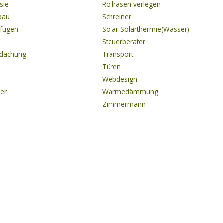
sie
Rollrasen verlegen
gbau
Schreiner
onfugen
Solar Solarthermie(Wasser)
Steuerberater
rdachung
Transport
Türen
Webdesign
fer
Wärmedämmung
Zimmermann