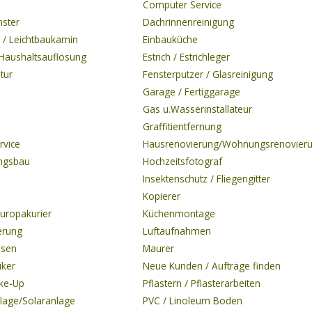
Computer Service
nster
Dachrinnenreinigung
 / Leichtbaukamin
Einbauküche
Haushaltsauflösung
Estrich / Estrichleger
tur
Fensterputzer / Glasreinigung
Garage / Fertiggarage
Gas u.Wasserinstallateur
Graffitientfernung
rvice
Hausrenovierung/Wohnungsrenovier
ngsbau
Hochzeitsfotograf
Insektenschutz / Fliegengitter
Kopierer
Europakurier
Küchenmontage
erung
Luftaufnahmen
isen
Maurer
iker
Neue Kunden / Aufträge finden
ke-Up
Pflastern / Pflasterarbeiten
lage/Solaranlage
PVC / Linoleum Boden