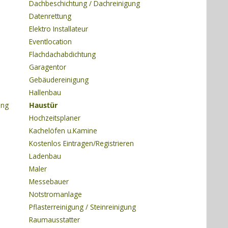
Dachbeschichtung / Dachreinigung
Datenrettung
Elektro Installateur
Eventlocation
Flachdachabdichtung
Garagentor
Gebäudereinigung
Hallenbau
ung
Haustür
Hochzeitsplaner
Kachelöfen u.Kamine
Kostenlos Eintragen/Registrieren
Ladenbau
Maler
Messebauer
Notstromanlage
Pflasterreinigung / Steinreinigung
Raumausstatter